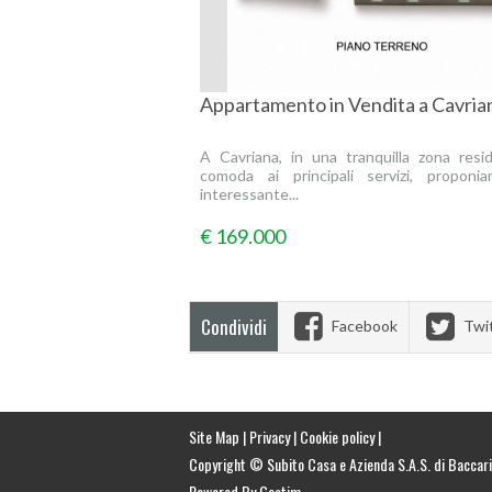
Appartamento in Vendita a Cavria
A Cavriana, in una tranquilla zona resid
comoda ai principali servizi, propon
interessante...
€ 169.000
Condividi
Facebook
Twi
Site Map
|
Privacy
|
Cookie policy
|
Copyright © Subito Casa e Azienda S.A.S. di Baccari
Powered By Gestim