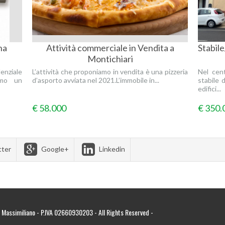
na
Attività commerciale in Vendita a
Stabile
Montichiari
enziale
L’attività che proponiamo in vendita è una pizzeria
Nel cent
iamo un
d’asporto avviata nel 2021.L’immobile in...
stabile 
edifici...
€ 58.000
€ 350.
tter
Google+
Linkedin
 Massimiliano - P.IVA 02660930203 - All Rights Reserved -