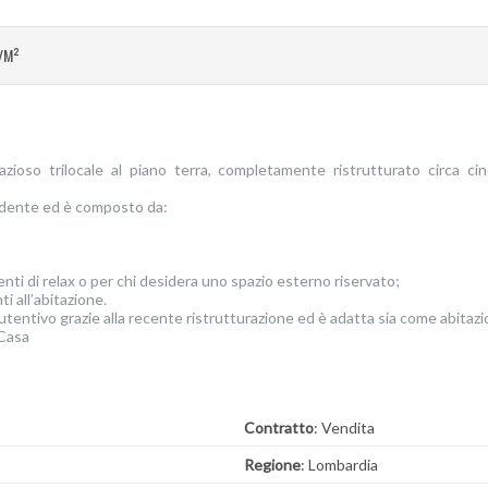
/M²
zioso trilocale al piano terra, completamente ristrutturato circa ci
endente ed è composto da:
nti di relax o per chi desidera uno spazio esterno riservato;
i all’abitazione.
utentivo grazie alla recente ristrutturazione ed è adatta sia come abitaz
oCasa
Contratto
: Vendita
Regione
: Lombardia