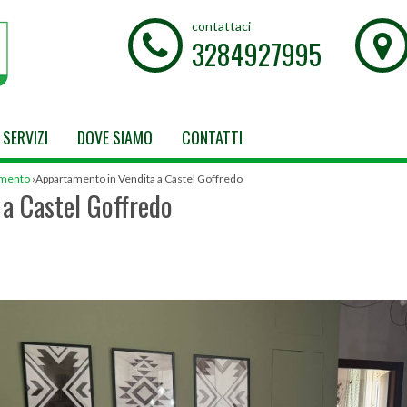
contattaci
3284927995
SERVIZI
DOVE SIAMO
CONTATTI
amento
›
Appartamento in Vendita a Castel Goffredo
a Castel Goffredo