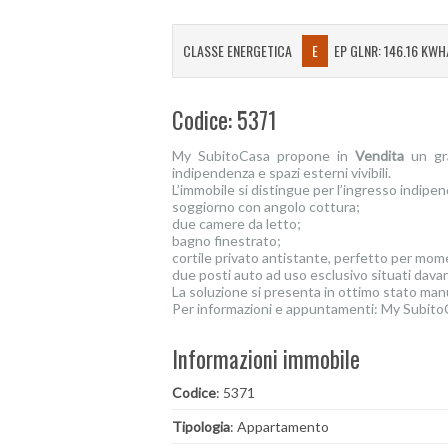
CLASSE ENERGETICA
E
EP GLNR: 146.16 KWH
Codice: 5371
My SubitoCasa propone in
Vendita
un gra
indipendenza e spazi esterni vivibili.
L’immobile si distingue per l’ingresso indip
soggiorno con angolo cottura;
due camere da letto;
bagno finestrato;
cortile privato antistante, perfetto per mome
due posti auto ad uso esclusivo situati davant
La soluzione si presenta in ottimo stato man
Per informazioni e appuntamenti: My Subit
Informazioni immobile
Codice
: 5371
Tipologia
: Appartamento