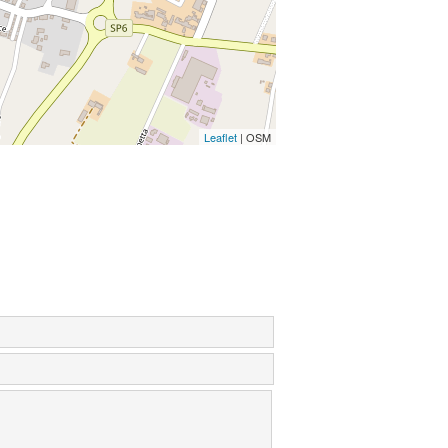
Leaflet
| OSM